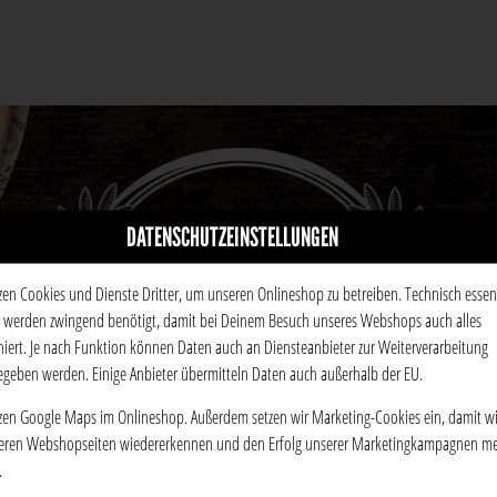
DATENSCHUTZEINSTELLUNGEN
zen Cookies und Dienste Dritter, um unseren Onlineshop zu betreiben. Technisch essenz
 werden zwingend benötigt, damit bei Deinem Besuch unseres Webshops auch alles
niert. Je nach Funktion können Daten auch an Diensteanbieter zur Weiterverarbeitung
egeben werden. Einige Anbieter übermitteln Daten auch außerhalb der EU.
zen Google Maps im Onlineshop. Außerdem setzen wir Marketing-Cookies ein, damit wi
eren Webshopseiten wiedererkennen und den Erfolg unserer Marketingkampagnen m
.