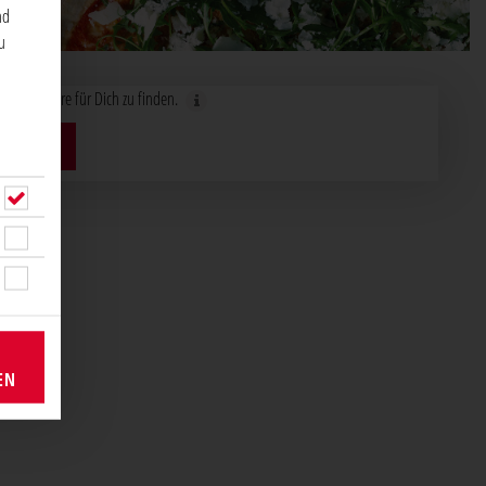
nd
u
nden Store für Dich zu finden.
TIMMEN
EN