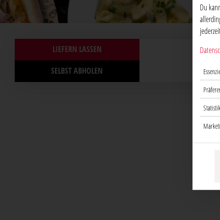
Du kann
allerdi
jederze
LIEFERN LASSEN
Datensc
SELBST ABHOLEN
Essenzie
Präfere
Statisti
Market