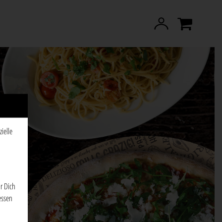
ielle
r Dich
essen