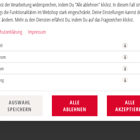
st der Verarbeitung widersprechen, indem Du "Alle ablehnen" klickst. In diesem Fall si
ngs die Funktionalitäten im Webshop stark eingeschränkt. Deine Einstellungen kannst d
it ändern. Mehr zu den Diensten erfährst Du, indem Du auf das Fragezeichen klickst.
Wir benötigt Deine Zustimmung für die Verwendung von Google Maps um den passe
hutzerklärung
Impressum
VERWENDUNG VON GOOGLE MAPS ZUS
ll
nzen
ken
ing
AUSWAHL
ALLE
ALLE
SPEICHERN
ABLEHNEN
AKZEPTIER