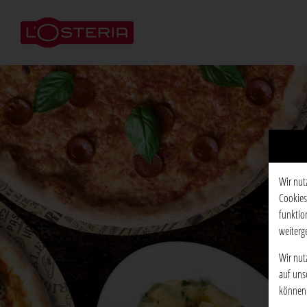
Wir nut
Cookies
funktio
weiterg
Wir nut
auf uns
können